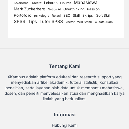
Mahasiswa
Lebaran
Kolaborasi
Kreatif
Liburan
Mark Zuckerberg
Overthinking
Passion
Notion AI
Portofolio
SEO
Skill
Skripsi
Soft Skill
psikologis
Relasi
SPSS
Tips
Tutor SPSS
Vector
Will Smith
Wisata Alam
Tentang Kami
XKampus adalah platform edukasi dan research support yang
menyediakan artikel akademik, tutorial statistik, konsultasi
penelitian, serta layanan olah data untuk membantu mahasiswa,
dosen, dan peneliti menyelesaikan studi dan menghasilkan karya
ilmiah yang berkualitas.
Informasi
Hubungi Kami