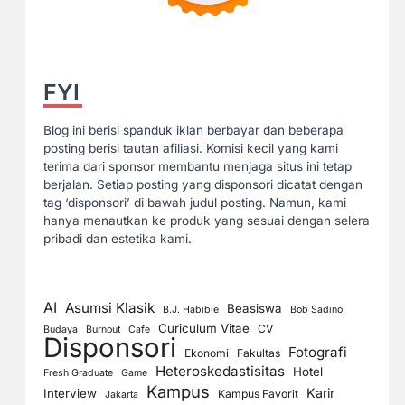
FYI
Blog ini berisi spanduk iklan berbayar dan beberapa
posting berisi tautan afiliasi. Komisi kecil yang kami
terima dari sponsor membantu menjaga situs ini tetap
berjalan. Setiap posting yang disponsori dicatat dengan
tag ‘disponsori’ di bawah judul posting. Namun, kami
hanya menautkan ke produk yang sesuai dengan selera
pribadi dan estetika kami.
AI
Asumsi Klasik
Beasiswa
B.J. Habibie
Bob Sadino
Curiculum Vitae
CV
Budaya
Burnout
Cafe
Disponsori
Fotografi
Ekonomi
Fakultas
Heteroskedastisitas
Hotel
Fresh Graduate
Game
Kampus
Karir
Interview
Kampus Favorit
Jakarta