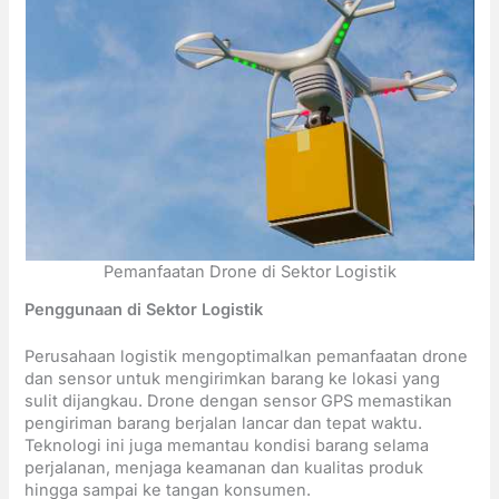
Pemanfaatan Drone di Sektor Logistik
Penggunaan di Sektor Logistik
Perusahaan logistik mengoptimalkan pemanfaatan drone
dan sensor untuk mengirimkan barang ke lokasi yang
sulit dijangkau. Drone dengan sensor GPS memastikan
pengiriman barang berjalan lancar dan tepat waktu.
Teknologi ini juga memantau kondisi barang selama
perjalanan, menjaga keamanan dan kualitas produk
hingga sampai ke tangan konsumen.