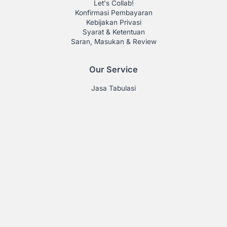
Let's Collab!
Konfirmasi Pembayaran
Kebijakan Privasi
Syarat & Ketentuan
Saran, Masukan & Review
Our Service
Jasa Tabulasi
Jasa Olah Data Statistik
Jasa Parafrase
Test TOEFL
Simulasi CAT
Simulasi UTBK
Membership
Feature
Daftar Emiten
ICMD
XICMD
Tabulasi