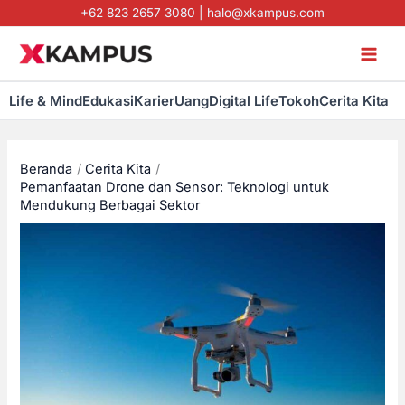
Lewati
+62 823 2657 3080
|
halo@xkampus.com
ke
konten
Life & Mind
Edukasi
Karier
Uang
Digital Life
Tokoh
Cerita Kita
Beranda
Cerita Kita
Pemanfaatan Drone dan Sensor: Teknologi untuk
Mendukung Berbagai Sektor