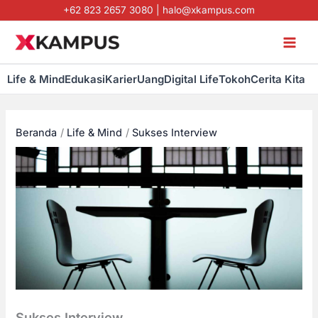
Lewati
+62 823 2657 3080
|
halo@xkampus.com
ke
konten
Life & Mind
Edukasi
Karier
Uang
Digital Life
Tokoh
Cerita Kita
Beranda
Life & Mind
Sukses Interview
Sukses Interview