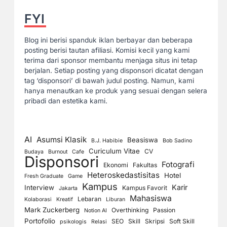
FYI
Blog ini berisi spanduk iklan berbayar dan beberapa
posting berisi tautan afiliasi. Komisi kecil yang kami
terima dari sponsor membantu menjaga situs ini tetap
berjalan. Setiap posting yang disponsori dicatat dengan
tag ‘disponsori’ di bawah judul posting. Namun, kami
hanya menautkan ke produk yang sesuai dengan selera
pribadi dan estetika kami.
AI
Asumsi Klasik
Beasiswa
B.J. Habibie
Bob Sadino
Curiculum Vitae
CV
Budaya
Burnout
Cafe
Disponsori
Fotografi
Ekonomi
Fakultas
Heteroskedastisitas
Hotel
Fresh Graduate
Game
Kampus
Karir
Interview
Kampus Favorit
Jakarta
Mahasiswa
Lebaran
Kolaborasi
Kreatif
Liburan
Mark Zuckerberg
Overthinking
Passion
Notion AI
Portofolio
SEO
Skill
Skripsi
Soft Skill
psikologis
Relasi