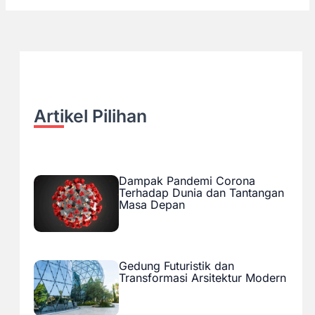
Artikel Pilihan
Dampak Pandemi Corona
Terhadap Dunia dan Tantangan
Masa Depan
Gedung Futuristik dan
Transformasi Arsitektur Modern