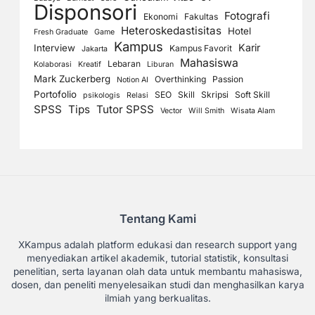
Disponsori
Fotografi
Ekonomi
Fakultas
Heteroskedastisitas
Hotel
Fresh Graduate
Game
Kampus
Karir
Interview
Kampus Favorit
Jakarta
Mahasiswa
Lebaran
Kolaborasi
Kreatif
Liburan
Mark Zuckerberg
Overthinking
Passion
Notion AI
Portofolio
SEO
Skill
Skripsi
Soft Skill
psikologis
Relasi
SPSS
Tips
Tutor SPSS
Vector
Will Smith
Wisata Alam
Tentang Kami
XKampus adalah platform edukasi dan research support yang
menyediakan artikel akademik, tutorial statistik, konsultasi
penelitian, serta layanan olah data untuk membantu mahasiswa,
dosen, dan peneliti menyelesaikan studi dan menghasilkan karya
ilmiah yang berkualitas.