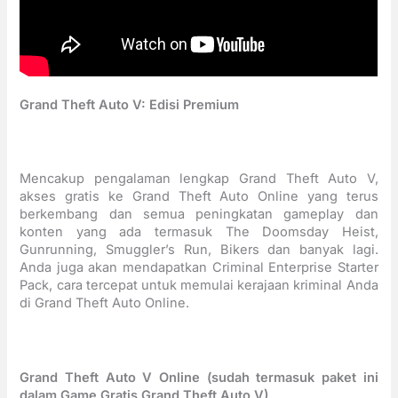
Grand Theft Auto V: Edisi Premium
Mencakup pengalaman lengkap Grand Theft Auto V,
akses gratis ke Grand Theft Auto Online yang terus
berkembang dan semua peningkatan gameplay dan
konten yang ada termasuk The Doomsday Heist,
Gunrunning, Smuggler’s Run, Bikers dan banyak lagi.
Anda juga akan mendapatkan Criminal Enterprise Starter
Pack, cara tercepat untuk memulai kerajaan kriminal Anda
di Grand Theft Auto Online.
Grand Theft Auto V Online (sudah termasuk paket ini
dalam Game Gratis Grand Theft Auto V)