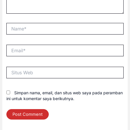
Name*
Email*
Situs
Web
Simpan nama, email, dan situs web saya pada peramban
ini untuk komentar saya berikutnya.