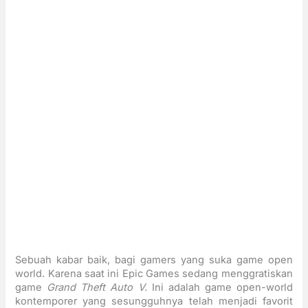
Sebuah kabar baik, bagi gamers yang suka game open
world. Karena saat ini Epic Games sedang menggratiskan
game
Grand Theft Auto V.
Ini adalah game open-world
kontemporer yang sesungguhnya telah menjadi favorit