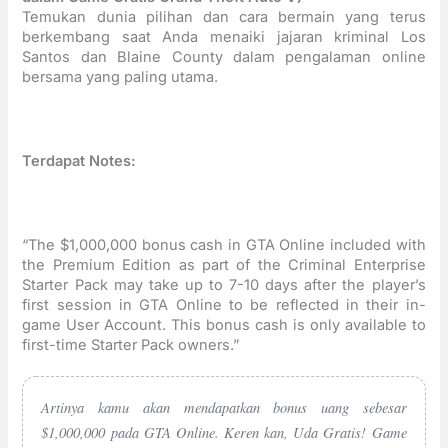
Temukan dunia pilihan dan cara bermain yang terus
berkembang saat Anda menaiki jajaran kriminal Los
Santos dan Blaine County dalam pengalaman online
bersama yang paling utama.
Terdapat Notes:
“The $1,000,000 bonus cash in GTA Online included with
the Premium Edition as part of the Criminal Enterprise
Starter Pack may take up to 7-10 days after the player’s
first session in GTA Online to be reflected in their in-
game User Account. This bonus cash is only available to
first-time Starter Pack owners.”
Artinya kamu akan mendapatkan bonus uang sebesar
$1,000,000 pada GTA Online. Keren kan, Uda Gratis! Game