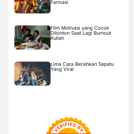
Farmasi
Film Motivasi yang Cocok
Ditonton Saat Lagi Burnout
Kuliah
Lima Cara Bersihkan Sepatu
Yang Viral