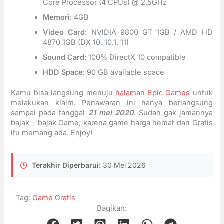
Core Processor (4 CPUs) @ 2.5GHz
Memori
: 4GB
Video Card
: NVIDIA 9800 GT 1GB / AMD HD
4870 1GB (DX 10, 10.1, 11)
Sound Card
: 100% DirectX 10 compatible
HDD Space
: 90 GB available space
Kamu bisa langsung menuju
halaman Epic Games
untuk
melakukan klaim. Penawaran ini hanya berlangsung
sampai pada tanggal
21 mei 2020
. Sudah gak jamannya
bajak – bajak Game, karena game harga hemat dan Gratis
itu memang ada. Enjoy!
Terakhir Diperbarui:
30 Mei 2026
Tag:
Game Gratis
Bagikan: