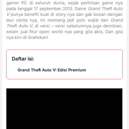
gamer PC di seluruh dunia, sejak perlirisan game nya
pada tanggal 17 september 2013
.
Game
Grand Theft Auto
V
punya benefit kuat di story nya dan gak bosan dengan
alur cerita nya, ini memang jadi poin wajib dari
Grand
Theft Auto V,
di versi – versi sebelumnya juga demikian,
selain jual fitur open world nya yang gila abis, Dan gila
nya kini di Gratiskan!
Daftar isi:
Grand Theft Auto V: Edisi Premium