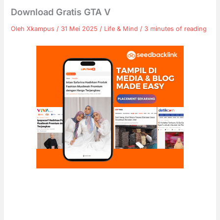
Download Gratis GTA V
Oleh
Xkampus
/
31 Mei 2025
/
Life & Mind
/
3 minutes of reading