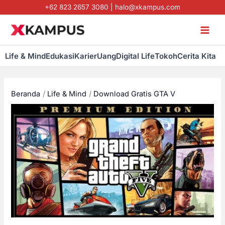
Lewati
+62 823 2657 3080
|
halo@xkampus.com
ke
konten
Life & Mind
Edukasi
Karier
Uang
Digital Life
Tokoh
Cerita Kita
Beranda
Life & Mind
Download Gratis GTA V