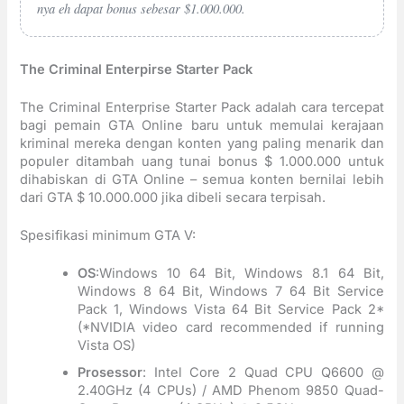
nya eh dapat bonus sebesar $1.000.000.
The Criminal Enterpirse Starter Pack
The Criminal Enterprise Starter Pack adalah cara tercepat
bagi pemain GTA Online baru untuk memulai kerajaan
kriminal mereka dengan konten yang paling menarik dan
populer ditambah uang tunai bonus $ 1.000.000 untuk
dihabiskan di GTA Online – semua konten bernilai lebih
dari GTA $ 10.000.000 jika dibeli secara terpisah.
Spesifikasi minimum GTA V:
OS
:Windows 10 64 Bit, Windows 8.1 64 Bit,
Windows 8 64 Bit, Windows 7 64 Bit Service
Pack 1, Windows Vista 64 Bit Service Pack 2*
(*NVIDIA video card recommended if running
Vista OS)
Prosessor
: Intel Core 2 Quad CPU Q6600 @
2.40GHz (4 CPUs) / AMD Phenom 9850 Quad-