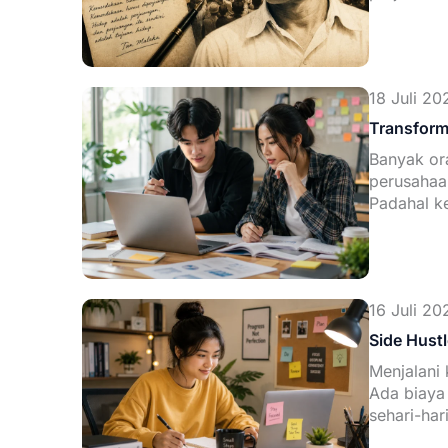
18 Juli 20
Transform
Banyak ora
perusahaan
Padahal k
16 Juli 20
Side Hust
Menjalani
Ada biaya 
sehari-ha