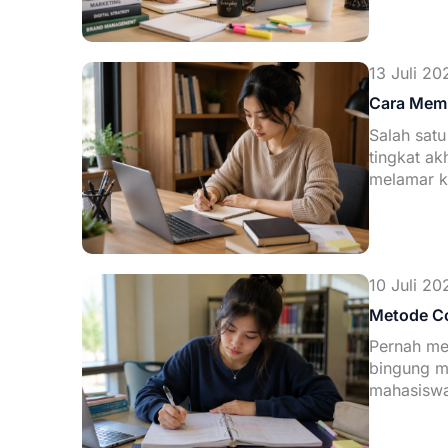
13 Juli 20
Cara Memb
Salah sat
tingkat ak
melamar k
10 Juli 20
Metode Co
Pernah me
bingung me
mahasisw