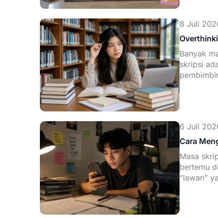
8 Juli 202
Overthink
Banyak ma
skripsi ad
pembimbin
6 Juli 202
Cara Meng
Masa skrip
bertemu d
“lawan” y