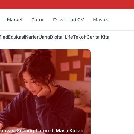
Market
Tutor
Download CV
Masuk
Mind
Edukasi
Karier
Uang
Digital Life
Tokoh
Cerita Kita
Motivasi Sedang Turun di Masa Kuliah