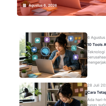
Agustus 6, 2026
6 Agustus
10 Tools 
Teknologi 
perusahaa
mengerjak
28 Juli 20
Cara Teta
Ada hari-h
tugas suda