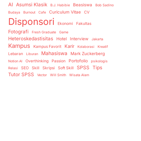
AI
Asumsi Klasik
Beasiswa
B.J. Habibie
Bob Sadino
Curiculum Vitae
CV
Budaya
Burnout
Cafe
Disponsori
Ekonomi
Fakultas
Fotografi
Fresh Graduate
Game
Heteroskedastisitas
Hotel
Interview
Jakarta
Kampus
Karir
Kampus Favorit
Kolaborasi
Kreatif
Mahasiswa
Mark Zuckerberg
Lebaran
Liburan
Portofolio
Overthinking
Passion
Notion AI
psikologis
SPSS
Tips
SEO
Skill
Skripsi
Soft Skill
Relasi
Tutor SPSS
Vector
Will Smith
Wisata Alam