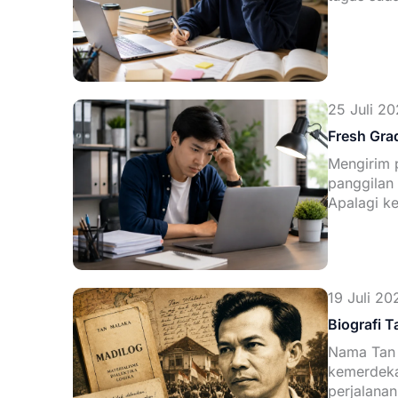
25 Juli 20
Fresh Grad
Mengirim 
panggilan
Apalagi k
19 Juli 20
Biografi T
Nama Tan 
kemerdeka
perjalanan