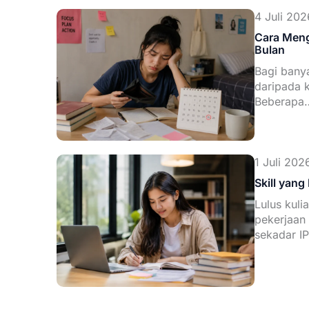
4 Juli 202
Cara Meng
Bulan
Bagi banya
daripada k
Beberapa
1 Juli 2026
Skill yang
Lulus kuli
pekerjaan 
sekadar I