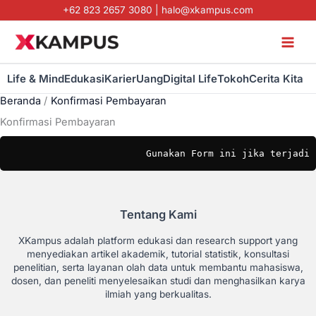
Lewati
+62 823 2657 3080
|
halo@xkampus.com
ke
konten
Life & Mind
Edukasi
Karier
Uang
Digital Life
Tokoh
Cerita Kita
Beranda
Konfirmasi Pembayaran
Konfirmasi Pembayaran
Tentang Kami
XKampus adalah platform edukasi dan research support yang
menyediakan artikel akademik, tutorial statistik, konsultasi
penelitian, serta layanan olah data untuk membantu mahasiswa,
dosen, dan peneliti menyelesaikan studi dan menghasilkan karya
ilmiah yang berkualitas.