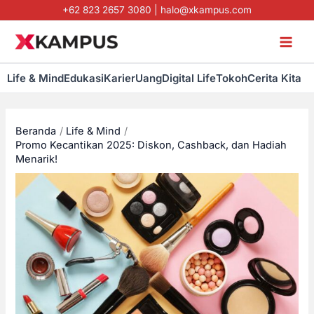
Lewati
+62 823 2657 3080
|
halo@xkampus.com
ke
konten
Life & Mind
Edukasi
Karier
Uang
Digital Life
Tokoh
Cerita Kita
Beranda
Life & Mind
Promo Kecantikan 2025: Diskon, Cashback, dan Hadiah
Menarik!