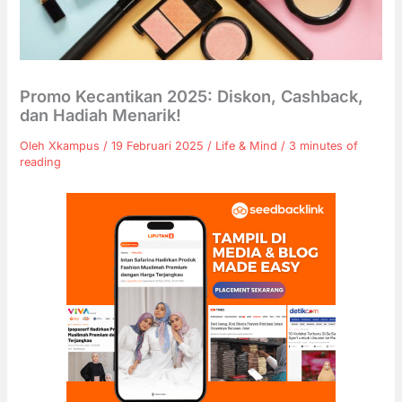
Promo Kecantikan 2025: Diskon, Cashback,
dan Hadiah Menarik!
Oleh
Xkampus
/
19 Februari 2025
/
Life & Mind
/
3 minutes of
reading