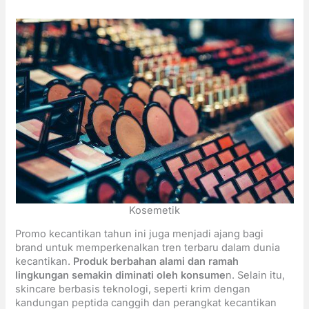
Kosemetik
Promo kecantikan tahun ini juga menjadi ajang bagi
brand untuk memperkenalkan tren terbaru dalam dunia
kecantikan.
Produk berbahan alami dan ramah
lingkungan semakin diminati oleh konsume
n. Selain itu,
skincare berbasis teknologi, seperti krim dengan
kandungan peptida canggih dan perangkat kecantikan