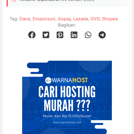
Tag:
Dana
,
Disponsori
,
Gopay
,
Lazada
,
OVO
,
Shopee
Bagikan: