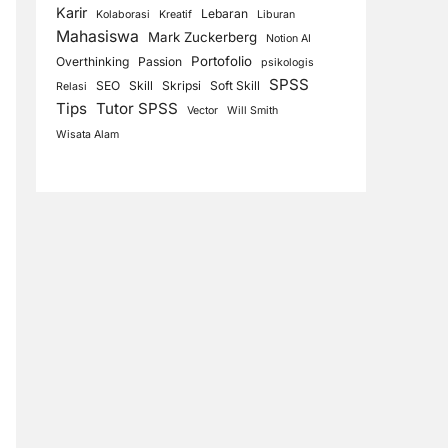
Karir
Lebaran
Kolaborasi
Kreatif
Liburan
Mahasiswa
Mark Zuckerberg
Notion AI
Portofolio
Overthinking
Passion
psikologis
SPSS
SEO
Skill
Skripsi
Soft Skill
Relasi
Tips
Tutor SPSS
Vector
Will Smith
Wisata Alam