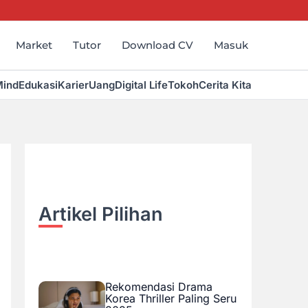
Market
Tutor
Download CV
Masuk
Mind
Edukasi
Karier
Uang
Digital Life
Tokoh
Cerita Kita
Artikel Pilihan
Rekomendasi Drama
Korea Thriller Paling Seru