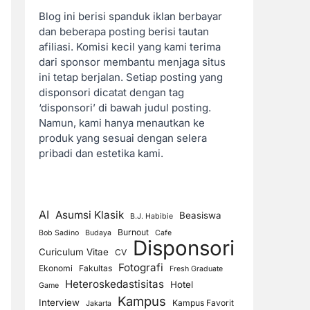
Blog ini berisi spanduk iklan berbayar
dan beberapa posting berisi tautan
afiliasi. Komisi kecil yang kami terima
dari sponsor membantu menjaga situs
ini tetap berjalan. Setiap posting yang
disponsori dicatat dengan tag
‘disponsori’ di bawah judul posting.
Namun, kami hanya menautkan ke
produk yang sesuai dengan selera
pribadi dan estetika kami.
AI
Asumsi Klasik
Beasiswa
B.J. Habibie
Burnout
Bob Sadino
Budaya
Cafe
Disponsori
Curiculum Vitae
CV
Fotografi
Ekonomi
Fakultas
Fresh Graduate
Heteroskedastisitas
Hotel
Game
Kampus
Interview
Kampus Favorit
Jakarta