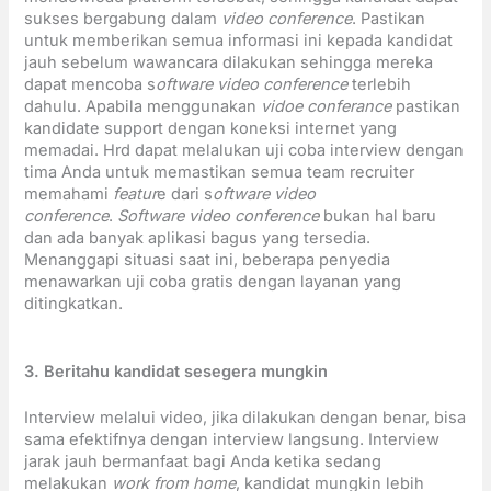
sukses bergabung dalam
video conference
. Pastikan
untuk memberikan semua informasi ini kepada kandidat
jauh sebelum wawancara dilakukan sehingga mereka
dapat mencoba s
oftware video conference
terlebih
dahulu. Apabila menggunakan
vidoe conferance
pastikan
kandidate support dengan koneksi internet yang
memadai. Hrd dapat melalukan uji coba interview dengan
tima Anda untuk memastikan semua team recruiter
memahami
featur
e dari s
oftware video
conference
.
Software video conference
bukan hal baru
dan ada banyak aplikasi bagus yang tersedia.
Menanggapi situasi saat ini, beberapa penyedia
menawarkan uji coba gratis dengan layanan yang
ditingkatkan.
3. Beritahu kandidat sesegera mungkin
Interview melalui video, jika dilakukan dengan benar, bisa
sama efektifnya dengan interview langsung. Interview
jarak jauh bermanfaat bagi Anda ketika sedang
melakukan
work from home
, kandidat mungkin lebih