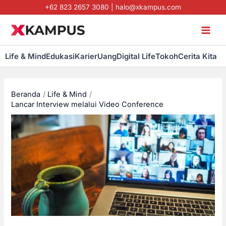
Lewati
+62 823 2657 3080
|
halo@xkampus.com
ke
konten
Life & Mind
Edukasi
Karier
Uang
Digital Life
Tokoh
Cerita Kita
Beranda
Life & Mind
Lancar Interview melalui Video Conference