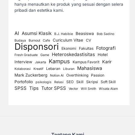
hanya menautkan ke produk yang sesuai dengan selera
pribadi dan estetika kami.
AI
Asumsi Klasik
Beasiswa
B.J. Habibie
Bob Sadino
Curiculum Vitae
CV
Budaya
Burnout
Cafe
Disponsori
Fotografi
Ekonomi
Fakultas
Heteroskedastisitas
Hotel
Fresh Graduate
Game
Kampus
Karir
Interview
Kampus Favorit
Jakarta
Mahasiswa
Lebaran
Kolaborasi
Kreatif
Liburan
Mark Zuckerberg
Overthinking
Passion
Notion AI
Portofolio
SEO
Skill
Skripsi
Soft Skill
psikologis
Relasi
SPSS
Tips
Tutor SPSS
Vector
Will Smith
Wisata Alam
Tentang Kami