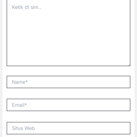
Ketik
di
sini..
Name*
Email*
Situs
Web