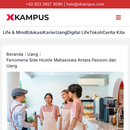
Lewati
+62 823 2657 3080
|
halo@xkampus.com
ke
konten
Life & Mind
Edukasi
Karier
Uang
Digital Life
Tokoh
Cerita Kita
Beranda
Uang
Fenomena Side Hustle Mahasiswa Antara Passion dan
Uang