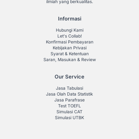
penelitian, serta layanan olah data untuk membantu mahasiswa,
dosen, dan peneliti menyelesaikan studi dan menghasilkan karya
ilmiah yang berkualitas.
Informasi
Hubungi Kami
Let's Collab!
Konfirmasi Pembayaran
Kebijakan Privasi
Syarat & Ketentuan
Saran, Masukan & Review
Our Service
Jasa Tabulasi
Jasa Olah Data Statistik
Jasa Parafrase
Test TOEFL
Simulasi CAT
Simulasi UTBK
Membership