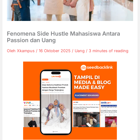
Fenomena Side Hustle Mahasiswa Antara
Passion dan Uang
Oleh
Xkampus
/
16 Oktober 2025
/
Uang
/
3 minutes of reading