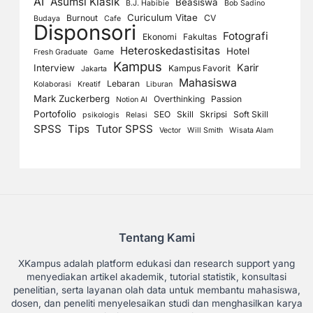
AI
Asumsi Klasik
Beasiswa
B.J. Habibie
Bob Sadino
Curiculum Vitae
Burnout
CV
Budaya
Cafe
Disponsori
Fotografi
Ekonomi
Fakultas
Heteroskedastisitas
Hotel
Fresh Graduate
Game
Kampus
Karir
Interview
Kampus Favorit
Jakarta
Mahasiswa
Lebaran
Kolaborasi
Kreatif
Liburan
Mark Zuckerberg
Overthinking
Passion
Notion AI
Portofolio
SEO
Skill
Skripsi
Soft Skill
psikologis
Relasi
SPSS
Tips
Tutor SPSS
Vector
Will Smith
Wisata Alam
Tentang Kami
XKampus adalah platform edukasi dan research support yang
menyediakan artikel akademik, tutorial statistik, konsultasi