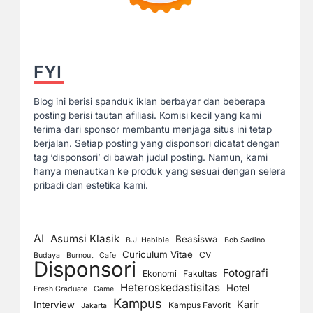
FYI
Blog ini berisi spanduk iklan berbayar dan beberapa
posting berisi tautan afiliasi. Komisi kecil yang kami
terima dari sponsor membantu menjaga situs ini tetap
berjalan. Setiap posting yang disponsori dicatat dengan
tag ‘disponsori’ di bawah judul posting. Namun, kami
hanya menautkan ke produk yang sesuai dengan selera
pribadi dan estetika kami.
AI
Asumsi Klasik
Beasiswa
B.J. Habibie
Bob Sadino
Curiculum Vitae
CV
Budaya
Burnout
Cafe
Disponsori
Fotografi
Ekonomi
Fakultas
Heteroskedastisitas
Hotel
Fresh Graduate
Game
Kampus
Karir
Interview
Kampus Favorit
Jakarta