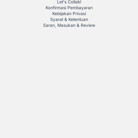
Let's Collab!
Konfirmasi Pembayaran
Kebijakan Privasi
Syarat & Ketentuan
Saran, Masukan & Review
Our Service
Jasa Tabulasi
Jasa Olah Data Statistik
Jasa Parafrase
Test TOEFL
Simulasi CAT
Simulasi UTBK
Membership
Feature
Daftar Emiten
ICMD
XICMD
Tabulasi