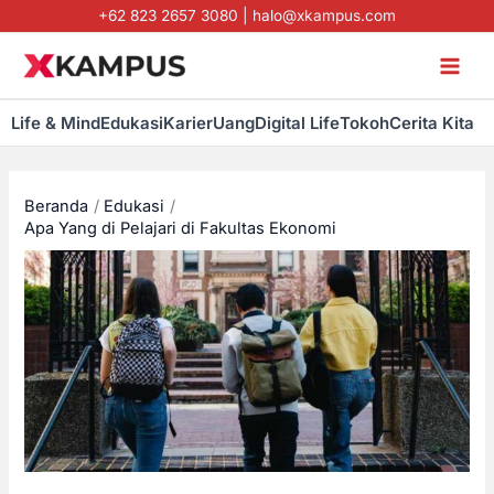
Lewati
+62 823 2657 3080
|
halo@xkampus.com
ke
konten
Life & Mind
Edukasi
Karier
Uang
Digital Life
Tokoh
Cerita Kita
Beranda
Edukasi
Apa Yang di Pelajari di Fakultas Ekonomi