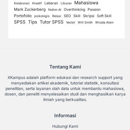
Mahasiswa
Lebaran
Kolaborasi
Kreatif
Liburan
Mark Zuckerberg
Overthinking
Passion
Notion AI
Portofolio
SEO
Skill
Skripsi
Soft Skill
psikologis
Relasi
SPSS
Tips
Tutor SPSS
Vector
Will Smith
Wisata Alam
Tentang Kami
XKampus adalah platform edukasi dan research support yang
menyediakan artikel akademik, tutorial statistik, konsultasi
penelitian, serta layanan olah data untuk membantu mahasiswa,
dosen, dan peneliti menyelesaikan studi dan menghasilkan karya
ilmiah yang berkualitas.
Informasi
Hubungi Kami