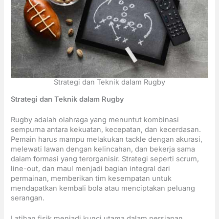
Strategi dan Teknik dalam Rugby
Strategi dan Teknik dalam Rugby
Rugby adalah olahraga yang menuntut kombinasi
sempurna antara kekuatan, kecepatan, dan kecerdasan.
Pemain harus mampu melakukan tackle dengan akurasi,
melewati lawan dengan kelincahan, dan bekerja sama
dalam formasi yang terorganisir. Strategi seperti scrum,
line-out, dan maul menjadi bagian integral dari
permainan, memberikan tim kesempatan untuk
mendapatkan kembali bola atau menciptakan peluang
serangan.
Latihan fisik menjadi kunci utama dalam persiapan