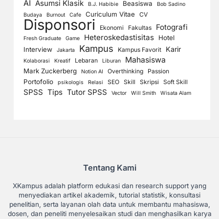
AI
Asumsi Klasik
Beasiswa
B.J. Habibie
Bob Sadino
Curiculum Vitae
CV
Budaya
Burnout
Cafe
Disponsori
Fotografi
Ekonomi
Fakultas
Heteroskedastisitas
Hotel
Fresh Graduate
Game
Kampus
Karir
Interview
Kampus Favorit
Jakarta
Mahasiswa
Lebaran
Kolaborasi
Kreatif
Liburan
Mark Zuckerberg
Overthinking
Passion
Notion AI
Portofolio
SEO
Skill
Skripsi
Soft Skill
psikologis
Relasi
SPSS
Tips
Tutor SPSS
Vector
Will Smith
Wisata Alam
Tentang Kami
XKampus adalah platform edukasi dan research support yang
menyediakan artikel akademik, tutorial statistik, konsultasi
penelitian, serta layanan olah data untuk membantu mahasiswa,
dosen, dan peneliti menyelesaikan studi dan menghasilkan karya