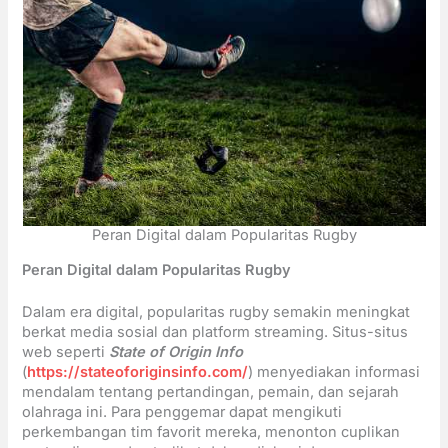
Peran Digital dalam Popularitas Rugby
Peran Digital dalam Popularitas Rugby
Dalam era digital, popularitas rugby semakin meningkat
berkat media sosial dan platform streaming. Situs-situs
web seperti
State of Origin Info
(
https://stateoforiginsinfo.com/
) menyediakan informasi
mendalam tentang pertandingan, pemain, dan sejarah
olahraga ini. Para penggemar dapat mengikuti
perkembangan tim favorit mereka, menonton cuplikan