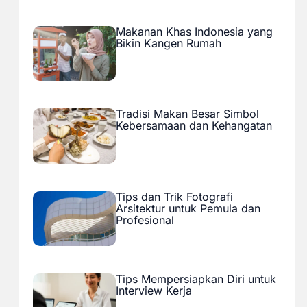
Makanan Khas Indonesia yang
Bikin Kangen Rumah
Tradisi Makan Besar Simbol
Kebersamaan dan Kehangatan
Tips dan Trik Fotografi
Arsitektur untuk Pemula dan
Profesional
Tips Mempersiapkan Diri untuk
Interview Kerja