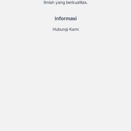
ilmiah yang berkualitas.
Informasi
Hubungi Kami
Let's Collab!
Konfirmasi Pembayaran
Kebijakan Privasi
Syarat & Ketentuan
Saran, Masukan & Review
Our Service
Jasa Tabulasi
Jasa Olah Data Statistik
Jasa Parafrase
Test TOEFL
Simulasi CAT
Simulasi UTBK
Membership