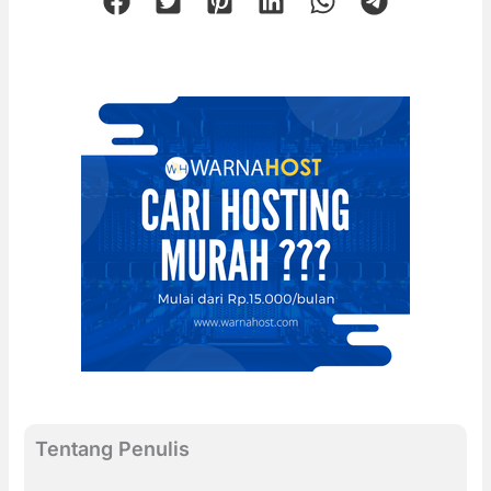
Tentang Penulis