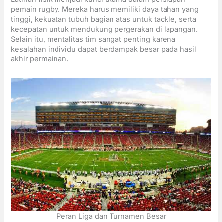
pemain rugby. Mereka harus memiliki daya tahan yang
tinggi, kekuatan tubuh bagian atas untuk tackle, serta
kecepatan untuk mendukung pergerakan di lapangan.
Selain itu, mentalitas tim sangat penting karena
kesalahan individu dapat berdampak besar pada hasil
akhir permainan.
Peran Liga dan Turnamen Besar