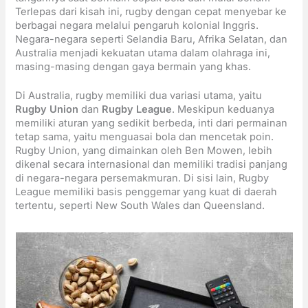
Terlepas dari kisah ini, rugby dengan cepat menyebar ke
berbagai negara melalui pengaruh kolonial Inggris.
Negara-negara seperti Selandia Baru, Afrika Selatan, dan
Australia menjadi kekuatan utama dalam olahraga ini,
masing-masing dengan gaya bermain yang khas.
Di Australia, rugby memiliki dua variasi utama, yaitu
Rugby Union
dan
Rugby League
. Meskipun keduanya
memiliki aturan yang sedikit berbeda, inti dari permainan
tetap sama, yaitu menguasai bola dan mencetak poin.
Rugby Union, yang dimainkan oleh Ben Mowen, lebih
dikenal secara internasional dan memiliki tradisi panjang
di negara-negara persemakmuran. Di sisi lain, Rugby
League memiliki basis penggemar yang kuat di daerah
tertentu, seperti New South Wales dan Queensland.