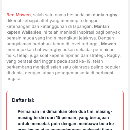
Ben Mowen
, salah satu nama besar dalam
dunia rugby
,
dikenal sebagai atlet yang memimpin dengan
ketenangan dan ketangguhan di lapangan.
Mantan
kapten Wallabies
ini telah menjadi inspirasi bagi banyak
pemain muda yang ingin mengikuti jejaknya. Dengan
pengalaman bertahun-tahun di level tertinggi,
Mowen
menunjukkan bahwa rugby bukan sekadar permainan
fisik, tetapi juga soal kepemimpinan dan strategi. Rugby,
yang berasal dari Inggris pada abad ke-19, telah
berkembang menjadi salah satu olahraga paling populer
di dunia, dengan jutaan penggemar setia di berbagai
negara.
Daftar isi:
Permainan ini dimainkan oleh dua tim, masing-
masing terdiri dari 15 pemain, yang bertujuan
untuk mencetak poin dengan membawa bola ke
area lawan atau menendangnya melewati tiang