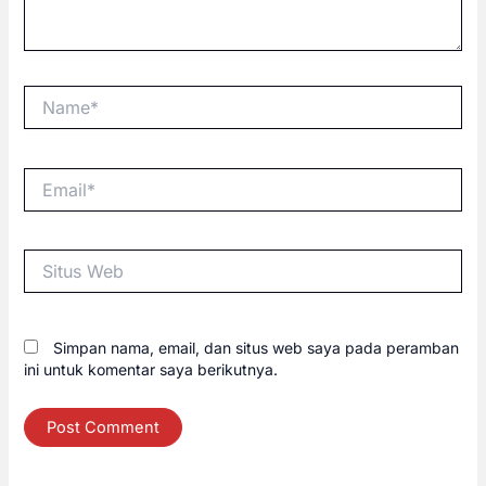
Name*
Email*
Situs
Web
Simpan nama, email, dan situs web saya pada peramban
ini untuk komentar saya berikutnya.