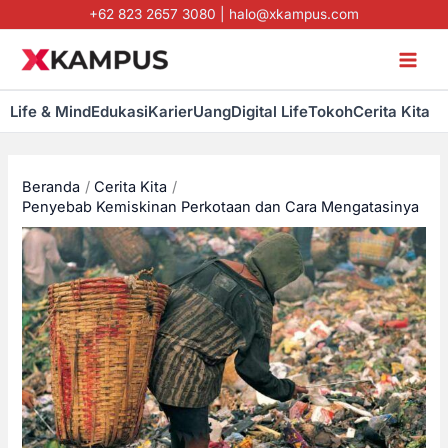
Lewati
+62 823 2657 3080
|
halo@xkampus.com
ke
konten
Life & Mind
Edukasi
Karier
Uang
Digital Life
Tokoh
Cerita Kita
Beranda
Cerita Kita
Penyebab Kemiskinan Perkotaan dan Cara Mengatasinya