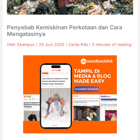
Penyebab Kemiskinan Perkotaan dan Cara
Mengatasinya
Oleh
Xkampus
/
29 Juni 2025
/
Cerita Kita
/
3 minutes of reading