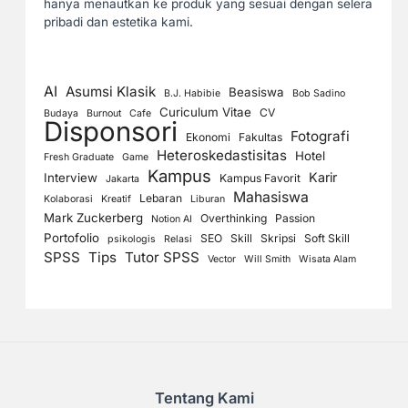
hanya menautkan ke produk yang sesuai dengan selera
pribadi dan estetika kami.
AI
Asumsi Klasik
Beasiswa
B.J. Habibie
Bob Sadino
Curiculum Vitae
CV
Budaya
Burnout
Cafe
Disponsori
Fotografi
Ekonomi
Fakultas
Heteroskedastisitas
Hotel
Fresh Graduate
Game
Kampus
Karir
Interview
Kampus Favorit
Jakarta
Mahasiswa
Lebaran
Kolaborasi
Kreatif
Liburan
Mark Zuckerberg
Overthinking
Passion
Notion AI
Portofolio
SEO
Skill
Skripsi
Soft Skill
psikologis
Relasi
SPSS
Tips
Tutor SPSS
Vector
Will Smith
Wisata Alam
Tentang Kami