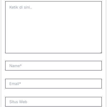
Ketik
di
sini..
Name*
Email*
Situs
Web