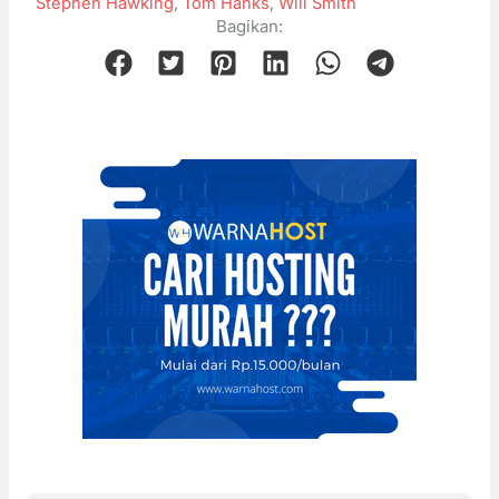
Stephen Hawking
,
Tom Hanks
,
Will Smith
Bagikan: