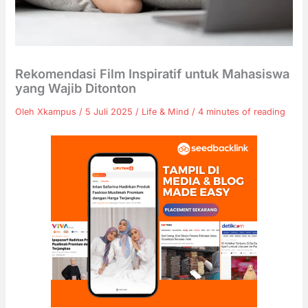
Rekomendasi Film Inspiratif untuk Mahasiswa
yang Wajib Ditonton
Oleh
Xkampus
/
5 Juli 2025
/
Life & Mind
/
4 minutes of reading