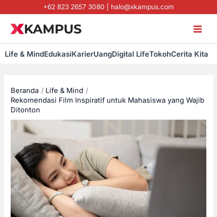
Lewati
+62 823 2657 3080
|
halo@xkampus.com
ke
konten
Life & Mind
Edukasi
Karier
Uang
Digital Life
Tokoh
Cerita Kita
Beranda
Life & Mind
Rekomendasi Film Inspiratif untuk Mahasiswa yang Wajib
Ditonton