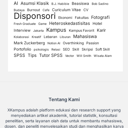
AI
Asumsi Klasik
Beasiswa
B.J. Habibie
Bob Sadino
Curiculum Vitae
Burnout
CV
Budaya
Cafe
Disponsori
Fotografi
Ekonomi
Fakultas
Heteroskedastisitas
Hotel
Fresh Graduate
Game
Kampus
Karir
Interview
Kampus Favorit
Jakarta
Mahasiswa
Lebaran
Kolaborasi
Kreatif
Liburan
Mark Zuckerberg
Overthinking
Passion
Notion AI
Portofolio
SEO
Skill
Skripsi
Soft Skill
psikologis
Relasi
SPSS
Tips
Tutor SPSS
Vector
Will Smith
Wisata Alam
Tentang Kami
XKampus adalah platform edukasi dan research support yang
menyediakan artikel akademik, tutorial statistik, konsultasi
penelitian, serta layanan olah data untuk membantu mahasiswa,
dosen, dan peneliti menyelesaikan studi dan menghasilkan karya