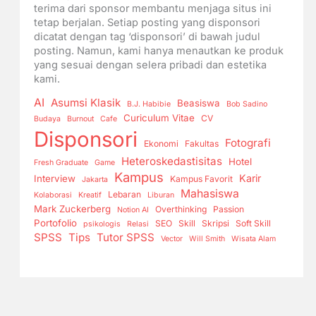
terima dari sponsor membantu menjaga situs ini
tetap berjalan. Setiap posting yang disponsori
dicatat dengan tag ‘disponsori’ di bawah judul
posting. Namun, kami hanya menautkan ke produk
yang sesuai dengan selera pribadi dan estetika
kami.
AI
Asumsi Klasik
Beasiswa
B.J. Habibie
Bob Sadino
Curiculum Vitae
CV
Budaya
Burnout
Cafe
Disponsori
Fotografi
Ekonomi
Fakultas
Heteroskedastisitas
Hotel
Fresh Graduate
Game
Kampus
Karir
Interview
Kampus Favorit
Jakarta
Mahasiswa
Lebaran
Kolaborasi
Kreatif
Liburan
Mark Zuckerberg
Overthinking
Passion
Notion AI
Portofolio
SEO
Skill
Skripsi
Soft Skill
psikologis
Relasi
SPSS
Tips
Tutor SPSS
Vector
Will Smith
Wisata Alam